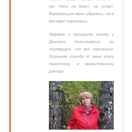
лет. Нога не болит, не устает.
Выпирающие вены убрались, нога
выглядит нормально.
Недавно я проходила осмотр у
Дмитрия Анатольевича, он
подтвердил, что всё нормально.
Огромное спасибо от меня этому
грамотному и внимательному
доктору.